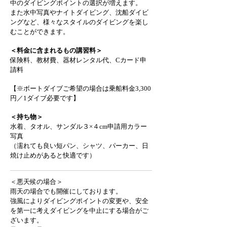
中のダイビングポイントの選択が増えます。
また水中写真やナイトダイビング、沈船ダイビ
ングなど、様々なスタイルのダイビングを楽し
むことができます。
＜料金に含まれるもの講習料＞
保険料、教材費、器材レンタル代、Cカード申
請料
【※ボートダイブご希望の場合は乗船料金3,300
円／1ダイブ必要です】
＜持ち物＞
水着、タオル、サンダル３×４cm申請用カラー
写真
（濡れても良い短パン、シャツ、パーカー、日
焼け止めがあると快適です）
​＜悪天候の場合＞
雨天の場合でも開催にしております。
強風によりダイビングポイントの変更や、安全
を第一に考えダイビングを中止にする場合がご
ざいます。