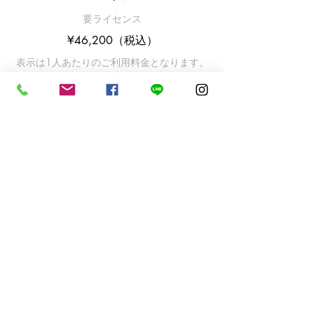
要ライセンス
¥46,200（税込）
表示は1人あたりのご利用料金となります。
（税込）
予約する
ご予約の希望日時をお知らせいただいたあと、
48時間以内に折り返しご連絡差し上げます。
こちらからのご連絡をもって、予約確定とさせ
ていただきます。
前々日以降は、お電話でのご予約が確実です。
​集合時間
お問い合わせください
○ボートダイブ集合場所
〒905--0403
沖縄県国頭郡今帰仁村運天
今帰仁漁協共同組合