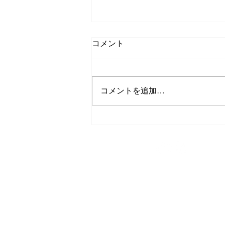
コメント
ダイビングgirl
コメントを追加…
TEL/FAX
0980-43-9505
スキューバダイビング
今帰仁ブルー
〒905-0423