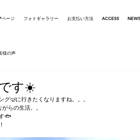
Pページ
フォトギャラリー
お支払い方法
ACCESS
NEW
客様の声
です☀️
ング🤿に行きたくなりますね。。。
ながらの生活。。
す🐟
！