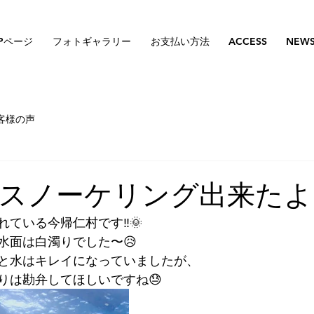
Pページ
フォトギャラリー
お支払い方法
ACCESS
NEW
客様の声
スノーケリング出来たよ
ている今帰仁村です‼️🌞
水面は白濁りでした〜😥
と水はキレイになっていましたが、
りは勘弁してほしいですね😓