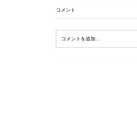
コメント
ダイビングgirl
コメントを追加…
TEL/FAX
0980-43-9505
スキューバダイビング
今帰仁ブルー
〒905-0423
沖縄県国頭郡今帰仁村平敷265-1