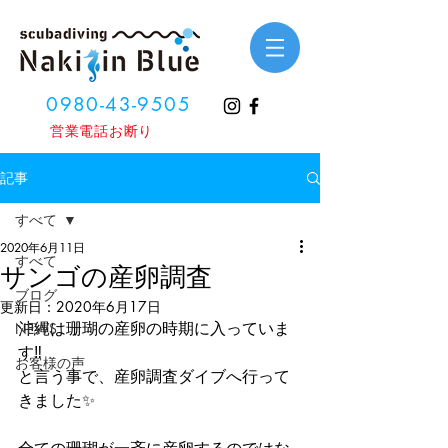
0980-43-9505
​営業電話お断り
記事
すべて
2020年6月11日
すべて
サンゴの産卵調査
ブログ
更新日：
2020年6月17日
沖縄は珊瑚の産卵の時期に入っていま
NEWS
す‼️
お客様の声
と言う事で、産卵調査ダイブへ行って
きました✨