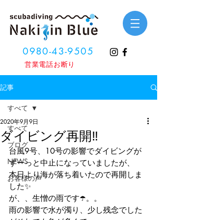
0980-43-9505
​営業電話お断り
記事
すべて
2020年9月9日
すべて
ダイビング再開‼️
ブログ
台風9号、10号の影響でダイビングが
NEWS
ずーっと中止になっていましたが、
本日より海が落ち着いたので再開しま
お客様の声
した✨
が、、生憎の雨です☂️。。
雨の影響で水が濁り、少し残念でした