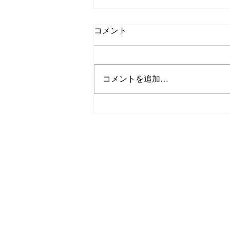
コメント
ダイビングgirl
コメントを追加…
TEL/FAX
0980-43-9505
スキューバダイビング
今帰仁ブルー
〒905-0423
沖縄県国頭郡今帰仁村平敷265-1