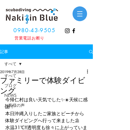
0980-43-9505
​営業電話お断り
記事
すべて
2019年7月28日
すべて
ファミリーで体験ダイビ
ブログ
ング
NEWS
今帰仁村は良い天気でした✨☀️天候に感
お客様の声
謝！
本日沖縄入りしたご家族とビーチから
体験ダイビングへ行って来ました⛱
水温31℃‼️透明度も徐々に上がっていま