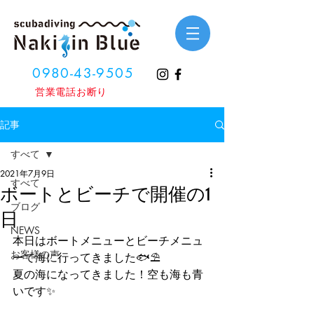
0980-43-9505
​営業電話お断り
記事
すべて
2021年7月9日
すべて
ボートとビーチで開催の1
ブログ
日
NEWS
本日はボートメニューとビーチメニュ
お客様の声
ーで海に行ってきました🐟⛱
夏の海になってきました！空も海も青
いです✨