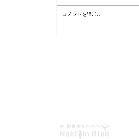
ダイビングgirl
コメントを追加…
TEL/FAX
0980-43-9505
スキューバダイビング
今帰仁ブルー
〒905-0423
沖縄県国頭郡今帰仁村平敷265-1