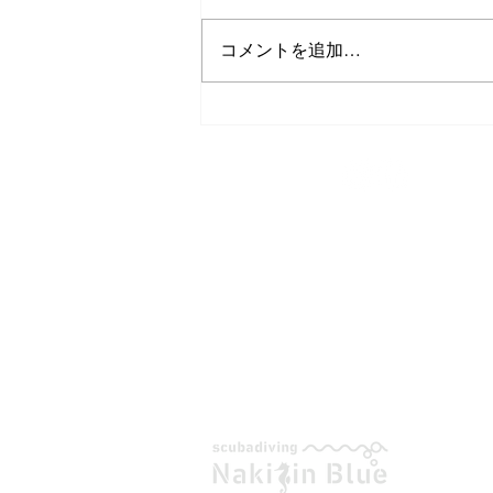
コメントを追加…
１年お世話になりました！
TEL/FAX
0980-43-9505
スキューバダイビング
今帰仁ブルー
〒905-0423
沖縄県国頭郡今帰仁村平敷265-1