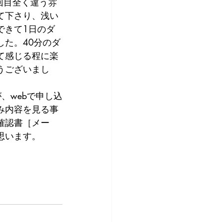
回目全く違う雰
て下さり、浅い
できて1日のダ
した。40分のダ
て感じる程に楽
うございまし
、webで申し込
み内容を見る事
確認書［メー
思います。