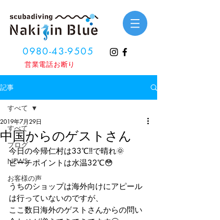
0980-43-9505
​営業電話お断り
記事
すべて
2019年7月29日
すべて
中国からのゲストさん
ブログ
今日の今帰仁村は33℃‼️で晴れ🌞
NEWS
ビーチポイントは水温32℃😳
お客様の声
うちのショップは海外向けにアピール
は行っていないのですが、
ここ数日海外のゲストさんからの問い