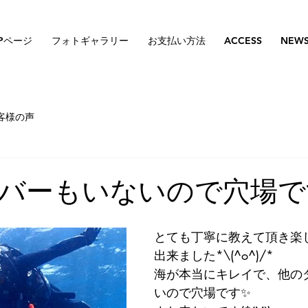
Pページ
フォトギャラリー
お支払い方法
ACCESS
NEW
客様の声
バーもいないので穴場で
とても丁寧に教えて頂き楽
出来ました*\(^o^)/*
海が本当にキレイで、他の
いので穴場です✨