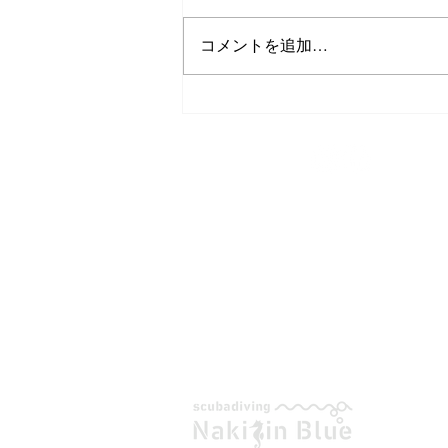
コメントを追加…
１年お世話になりました！
TEL/FAX
0980-43-9505
スキューバダイビング
今帰仁ブルー
〒905-0423
沖縄県国頭郡今帰仁村平敷265-1