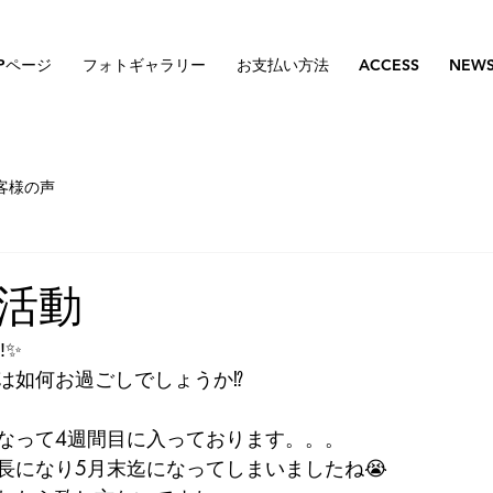
Pページ
フォトギャラリー
お支払い方法
ACCESS
NEW
客様の声
活動
️✨
は如何お過ごしでしょうか⁉️
なって4週間目に入っております。。。
長になり5月末迄になってしまいましたね😭