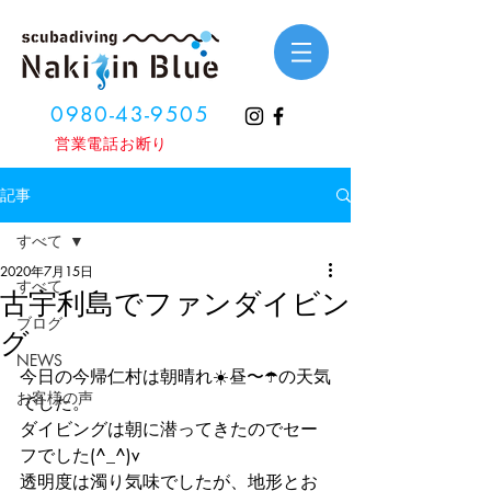
0980-43-9505
​営業電話お断り
記事
すべて
2020年7月15日
すべて
古宇利島でファンダイビン
ブログ
グ
NEWS
今日の今帰仁村は朝晴れ☀️昼〜☂️の天気
お客様の声
でした。
ダイビングは朝に潜ってきたのでセー
フでした(^_^)v
透明度は濁り気味でしたが、地形とお