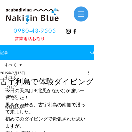
0980-43-9505
​営業電話お断り
記事
すべて
2019年9月15日
すべて
古宇利島で体験ダイビング
ブログ
今日の天気は☂️北風がなかなか強い一
NEWS
日でした！
風をかわせる、古宇利島の南側で潜っ
お客様の声
て来ました。
初めてのダイビングで緊張された思い
ますが、