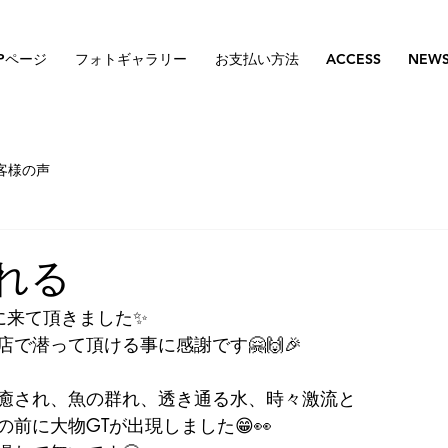
Pページ
フォトギャラリー
お支払い方法
ACCESS
NEW
客様の声
現れる
に来て頂きました✨
で潜って頂ける事に感謝です🤗🙌🎉
癒され、魚の群れ、透き通る水、時々激流と
前に大物GTが出現しました😁👀