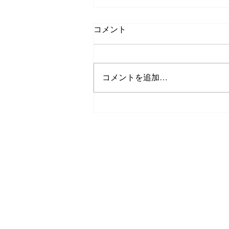
コメント
ダイビングgirl
コメントを追加…
TEL/FAX
0980-43-9505
スキューバダイビング
今帰仁ブルー
〒905-0423
沖縄県国頭郡今帰仁村平敷265-1