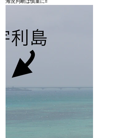
海況判断は慎重に‼️