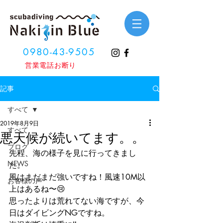
0980-43-9505
​営業電話お断り
記事
すべて
2019年8月9日
すべて
悪天候が続いてます。。
ブログ
先程、海の様子を見に行ってきまし
NEWS
た。
風はまだまだ強いですね！風速10M以
お客様の声
上はあるね〜😢
思ったよりは荒れてない海ですが、今
日はダイビングNGですね。