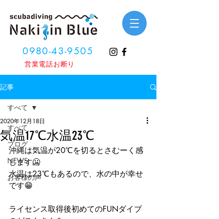
0980-43-9505
​営業電話お断り
記事
すべて
2020年12月18日
すべて
気温17℃水温23℃
ブログ
沖縄は気温が20℃を切るとさむーく感
NEWS
じます🥶
水温は23℃もあるので、水の中が幸せ
お客様の声
です😁
ライセンス取得後初めてのFUNダイブ