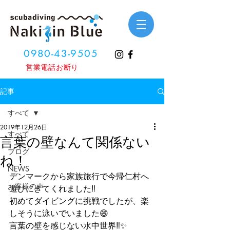
0980-43-9505
​営業電話お断り
記事
すべて
2019年12月26日
すべて
言葉の壁なんて関係ない
ブログ
ね！
NEWS
デンマークから家族旅行で今帰仁村へ
お客様の声
遊びにきてくれました‼️
初めてダイビングに挑戦でしたが、楽
しそうに泳いでいました😄
言葉の壁を感じない水中世界‼️✨