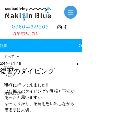
0980-43-9505
​営業電話お断り
記事
すべて
2019年4月11日
すべて
復習のダイビング
ブログ
NEWS
潜りに行って来ました‼️
２年振りのダイビングで緊張と不安が
お客様の声
あったと思いますが、
ゆっくり潜り、感覚を思い出しながら
潜る事は大切。