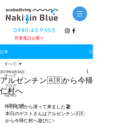
0980-43-9505
​営業電話お断り
記事
すべて
2019年4月26日
すべて
アルゼンチン🇦🇷から今帰
ブログ
仁村へ
NEWS
お客様の声
今日も朝から潜って来ました🏖
本日のゲストさんはアルゼンチン🇦🇷
から今帰仁村へ遊びに✨