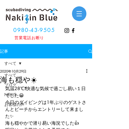
0980-43-9505
​営業電話お断り
記事
すべて
2020年10月29日
すべて
海も穏や☀️
ブログ
気温28℃❗️快適な気候で過ごし易い１日
NEWS
でした😀
今日のダイビングは1年ぶりのゲストさ
お客様の声
んとビーチからエントリーして来まし
た✨
海も穏やかで潜り易い海況でした👍