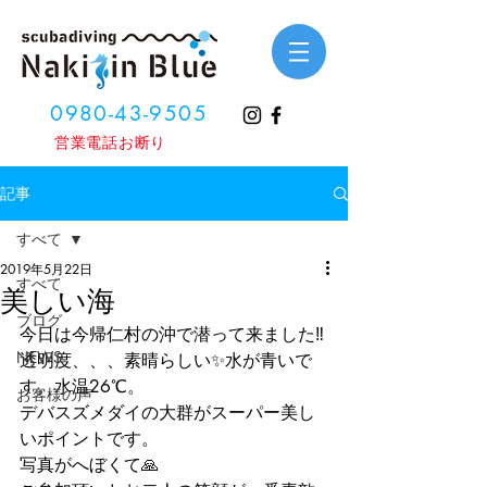
0980-43-9505
​営業電話お断り
記事
すべて
2019年5月22日
すべて
美しい海
ブログ
今日は今帰仁村の沖で潜って来ました‼️
NEWS
透明度、、、素晴らしい✨水が青いで
す。水温26℃。
お客様の声
デバスズメダイの大群がスーパー美し
いポイントです。
写真がへぼくて🙏